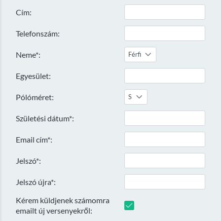
Cím:
Telefonszám:
Neme*:
Férfi
Egyesület:
Pólóméret:
S
Születési dátum*:
Email cím*:
Jelszó*:
Jelszó újra*:
Kérem küldjenek számomra
emailt új versenyekről: