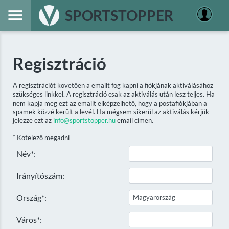
SPORTSTOPPER
Regisztráció
A regisztrációt követően a emailt fog kapni a fiókjának aktiválásához
szükséges linkkel. A regisztráció csak az aktiválás után lesz teljes. Ha
nem kapja meg ezt az emailt elképzelhető, hogy a postafiókjában a
spamek közzé került a levél. Ha mégsem sikerül az aktiválás kérjük
jelezze ezt az
info@sportstopper.hu
email címen.
* Kötelező megadni
Név*:
Irányítószám:
Ország*:
Város*: