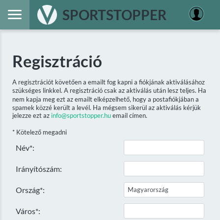
SPORTSTOPPER
Regisztráció
A regisztrációt követően a emailt fog kapni a fiókjának aktiválásához
szükséges linkkel. A regisztráció csak az aktiválás után lesz teljes. Ha
nem kapja meg ezt az emailt elképzelhető, hogy a postafiókjában a
spamek közzé került a levél. Ha mégsem sikerül az aktiválás kérjük
jelezze ezt az
info@sportstopper.hu
email címen.
* Kötelező megadni
Név*:
Irányítószám:
Ország*:
Város*: