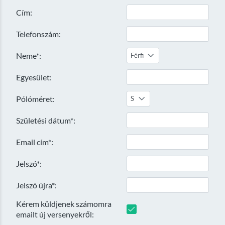
Cím:
Telefonszám:
Neme*:
Férfi
Egyesület:
Pólóméret:
S
Születési dátum*:
Email cím*:
Jelszó*:
Jelszó újra*:
Kérem küldjenek számomra
emailt új versenyekről: