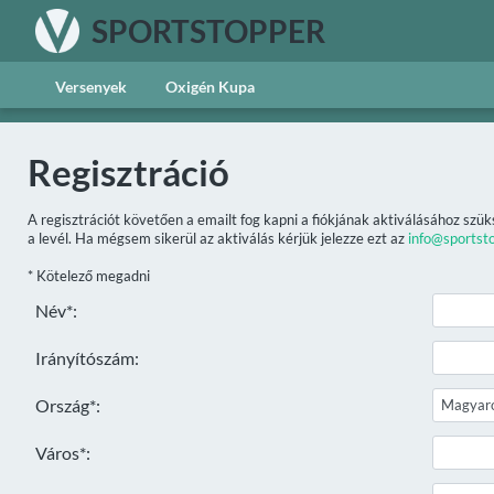
SPORTSTOPPER
Versenyek
Oxigén Kupa
Regisztráció
A regisztrációt követően a emailt fog kapni a fiókjának aktiválásához szük
a levél. Ha mégsem sikerül az aktiválás kérjük jelezze ezt az
info@sportst
* Kötelező megadni
Név*:
Irányítószám:
Ország*:
Város*: