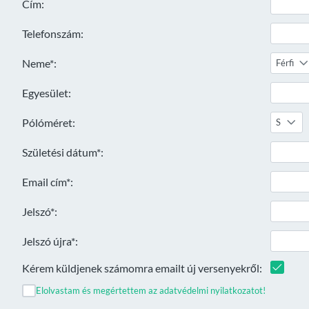
Cím:
Telefonszám:
Neme*:
Férfi
Egyesület:
Pólóméret:
S
Születési dátum*:
Email cím*:
Jelszó*:
Jelszó újra*:
Kérem küldjenek számomra emailt új versenyekről:
Elolvastam és megértettem az adatvédelmi nyilatkozatot!