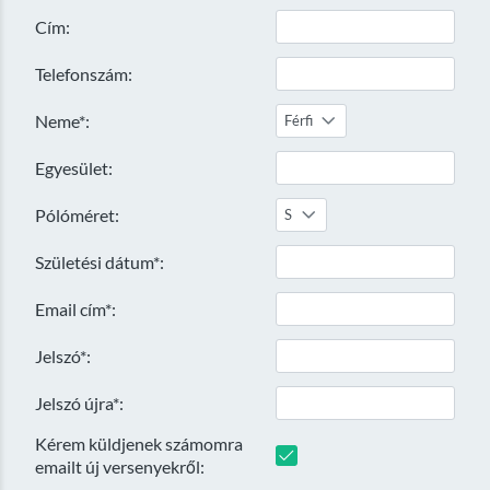
Cím:
Telefonszám:
Neme*:
Férfi
Egyesület:
Pólóméret:
S
Születési dátum*:
Email cím*:
Jelszó*:
Jelszó újra*:
Kérem küldjenek számomra
emailt új versenyekről: