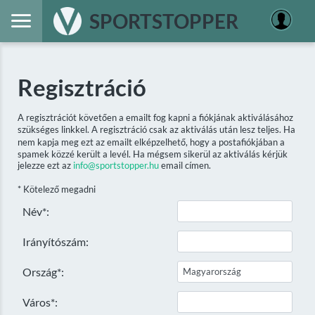
SPORTSTOPPER
Regisztráció
A regisztrációt követően a emailt fog kapni a fiókjának aktiválásához
szükséges linkkel. A regisztráció csak az aktiválás után lesz teljes. Ha
nem kapja meg ezt az emailt elképzelhető, hogy a postafiókjában a
spamek közzé került a levél. Ha mégsem sikerül az aktiválás kérjük
jelezze ezt az
info@sportstopper.hu
email címen.
* Kötelező megadni
Név*:
Irányítószám:
Ország*:
Város*: