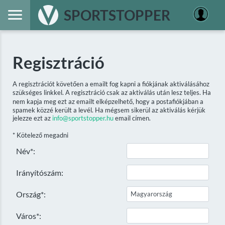
SPORTSTOPPER
Regisztráció
A regisztrációt követően a emailt fog kapni a fiókjának aktiválásához
szükséges linkkel. A regisztráció csak az aktiválás után lesz teljes. Ha
nem kapja meg ezt az emailt elképzelhető, hogy a postafiókjában a
spamek közzé került a levél. Ha mégsem sikerül az aktiválás kérjük
jelezze ezt az
info@sportstopper.hu
email címen.
* Kötelező megadni
Név*:
Irányítószám:
Ország*:
Város*: