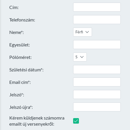
Cím:
Telefonszám:
Neme*:
Férfi
Egyesület:
Pólóméret:
S
Születési dátum*:
Email cím*:
Jelszó*:
Jelszó újra*:
Kérem küldjenek számomra
emailt új versenyekről: