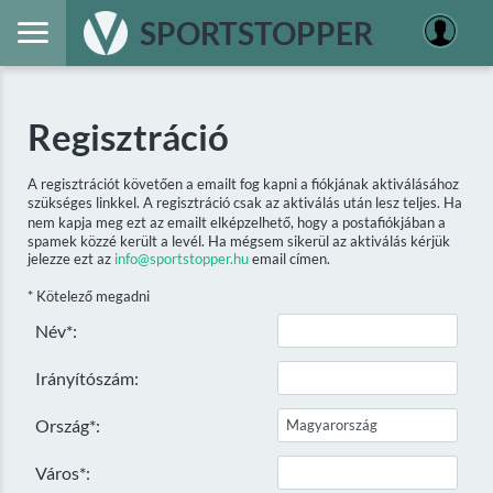
SPORTSTOPPER
Regisztráció
A regisztrációt követően a emailt fog kapni a fiókjának aktiválásához
szükséges linkkel. A regisztráció csak az aktiválás után lesz teljes. Ha
nem kapja meg ezt az emailt elképzelhető, hogy a postafiókjában a
spamek közzé került a levél. Ha mégsem sikerül az aktiválás kérjük
jelezze ezt az
info@sportstopper.hu
email címen.
* Kötelező megadni
Név*:
Irányítószám:
Ország*:
Város*: