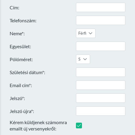
Cím:
Telefonszám:
Neme*:
Férfi
Egyesület:
Pólóméret:
S
Születési dátum*:
Email cím*:
Jelszó*:
Jelszó újra*:
Kérem küldjenek számomra
emailt új versenyekről: