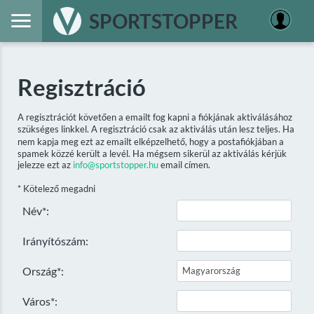
SPORTSTOPPER
Regisztráció
A regisztrációt követően a emailt fog kapni a fiókjának aktiválásához
szükséges linkkel. A regisztráció csak az aktiválás után lesz teljes. Ha
nem kapja meg ezt az emailt elképzelhető, hogy a postafiókjában a
spamek közzé került a levél. Ha mégsem sikerül az aktiválás kérjük
jelezze ezt az
info@sportstopper.hu
email címen.
* Kötelező megadni
Név*:
Irányítószám:
Ország*:
Város*: