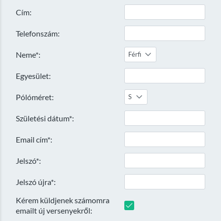
Cím:
Telefonszám:
Neme*:
Férfi
Egyesület:
Pólóméret:
S
Születési dátum*:
Email cím*:
Jelszó*:
Jelszó újra*:
Kérem küldjenek számomra
emailt új versenyekről: