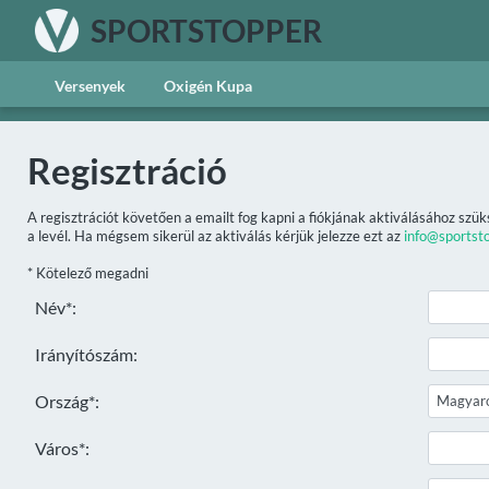
SPORTSTOPPER
Versenyek
Oxigén Kupa
Regisztráció
A regisztrációt követően a emailt fog kapni a fiókjának aktiválásához szük
a levél. Ha mégsem sikerül az aktiválás kérjük jelezze ezt az
info@sportst
* Kötelező megadni
Név*:
Irányítószám:
Ország*:
Város*: