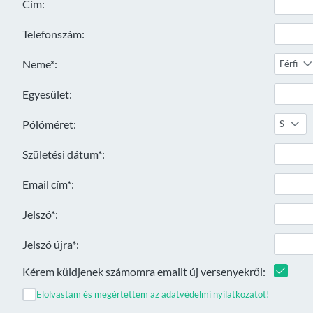
Cím:
Telefonszám:
Neme*:
Férfi
Egyesület:
Pólóméret:
S
Születési dátum*:
Email cím*:
Jelszó*:
Jelszó újra*:
Kérem küldjenek számomra emailt új versenyekről:
Elolvastam és megértettem az adatvédelmi nyilatkozatot!