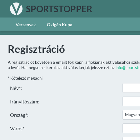
SPORTSTOPPER
Versenyek
Oxigén Kupa
Regisztráció
A regisztrációt követően a emailt fog kapni a fiókjának aktiválásához szük
a levél. Ha mégsem sikerül az aktiválás kérjük jelezze ezt az
info@sportst
* Kötelező megadni
Név*:
Irányítószám:
Ország*:
Város*: