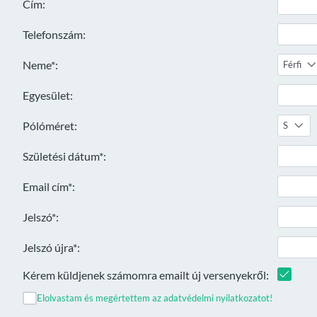
Cím:
Telefonszám:
Neme*:
Férfi
Egyesület:
Pólóméret:
S
Születési dátum*:
Email cím*:
Jelszó*:
Jelszó újra*:
Kérem küldjenek számomra emailt új versenyekről:
Elolvastam és megértettem az adatvédelmi nyilatkozatot!