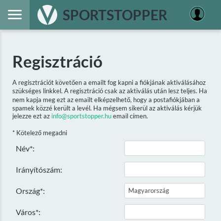
SPORTSTOPPER
Regisztráció
A regisztrációt követően a emailt fog kapni a fiókjának aktiválásához
szükséges linkkel. A regisztráció csak az aktiválás után lesz teljes. Ha
nem kapja meg ezt az emailt elképzelhető, hogy a postafiókjában a
spamek közzé került a levél. Ha mégsem sikerül az aktiválás kérjük
jelezze ezt az
info@sportstopper.hu
email címen.
* Kötelező megadni
Név*:
Irányítószám:
Ország*:
Város*: