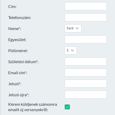
Cím:
Telefonszám:
Neme*:
Férfi
Egyesület:
Pólóméret:
S
Születési dátum*:
Email cím*:
Jelszó*:
Jelszó újra*:
Kérem küldjenek számomra
emailt új versenyekről: