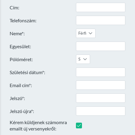
Cím:
Telefonszám:
Neme*:
Férfi
Egyesület:
Pólóméret:
S
Születési dátum*:
Email cím*:
Jelszó*:
Jelszó újra*:
Kérem küldjenek számomra
emailt új versenyekről: