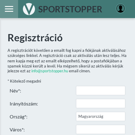
SPORTSTOPPER
Regisztráció
A regisztrációt követően a emailt fog kapni a fiókjának aktiválásához
szükséges linkkel. A regisztráció csak az aktiválás után lesz teljes. Ha
nem kapja meg ezt az emailt elképzelhető, hogy a postafiókjában a
spamek közzé került a levél. Ha mégsem sikerül az aktiválás kérjük
jelezze ezt az
info@sportstopper.hu
email címen.
* Kötelező megadni
Név*:
Irányítószám:
Ország*:
Város*: