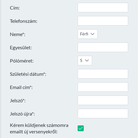
Cím:
Telefonszám:
Neme*:
Férfi
Egyesület:
Pólóméret:
S
Születési dátum*:
Email cím*:
Jelszó*:
Jelszó újra*:
Kérem küldjenek számomra
emailt új versenyekről: