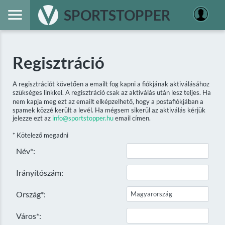
SPORTSTOPPER
Regisztráció
A regisztrációt követően a emailt fog kapni a fiókjának aktiválásához
szükséges linkkel. A regisztráció csak az aktiválás után lesz teljes. Ha
nem kapja meg ezt az emailt elképzelhető, hogy a postafiókjában a
spamek közzé került a levél. Ha mégsem sikerül az aktiválás kérjük
jelezze ezt az
info@sportstopper.hu
email címen.
* Kötelező megadni
Név*:
Irányítószám:
Ország*:
Város*: