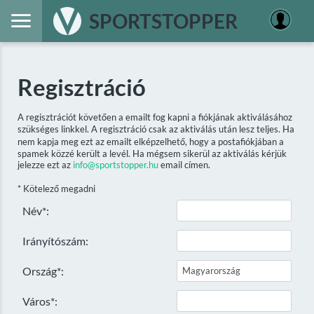
SPORTSTOPPER
Regisztráció
A regisztrációt követően a emailt fog kapni a fiókjának aktiválásához
szükséges linkkel. A regisztráció csak az aktiválás után lesz teljes. Ha
nem kapja meg ezt az emailt elképzelhető, hogy a postafiókjában a
spamek közzé került a levél. Ha mégsem sikerül az aktiválás kérjük
jelezze ezt az
info@sportstopper.hu
email címen.
* Kötelező megadni
Név*:
Irányítószám:
Ország*:
Város*: