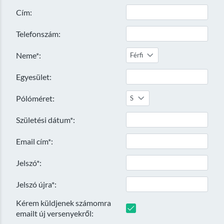
Cím:
Telefonszám:
Neme*:
Férfi
Egyesület:
Pólóméret:
S
Születési dátum*:
Email cím*:
Jelszó*:
Jelszó újra*:
Kérem küldjenek számomra
emailt új versenyekről: