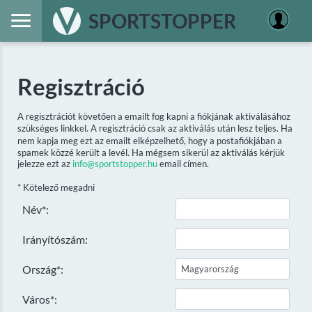
SPORTSTOPPER
Regisztráció
A regisztrációt követően a emailt fog kapni a fiókjának aktiválásához
szükséges linkkel. A regisztráció csak az aktiválás után lesz teljes. Ha
nem kapja meg ezt az emailt elképzelhető, hogy a postafiókjában a
spamek közzé került a levél. Ha mégsem sikerül az aktiválás kérjük
jelezze ezt az
info@sportstopper.hu
email címen.
* Kötelező megadni
Név*:
Irányítószám:
Ország*:
Város*: