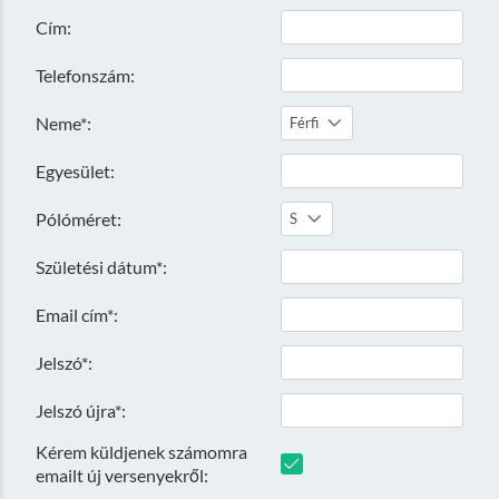
Cím:
Telefonszám:
Neme*:
Férfi
Egyesület:
Pólóméret:
S
Születési dátum*:
Email cím*:
Jelszó*:
Jelszó újra*:
Kérem küldjenek számomra
emailt új versenyekről: