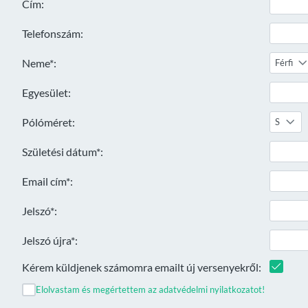
Cím:
Telefonszám:
Neme*:
Férfi
Egyesület:
Pólóméret:
S
Születési dátum*:
Email cím*:
Jelszó*:
Jelszó újra*:
Kérem küldjenek számomra emailt új versenyekről:
Elolvastam és megértettem az adatvédelmi nyilatkozatot!