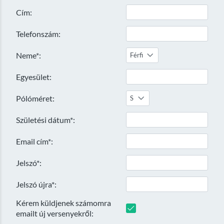
Cím:
Telefonszám:
Neme*:
Férfi
Egyesület:
Pólóméret:
S
Születési dátum*:
Email cím*:
Jelszó*:
Jelszó újra*:
Kérem küldjenek számomra
emailt új versenyekről: