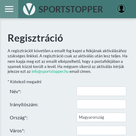
SPORTSTOPPER
Regisztráció
A regisztrációt követően a emailt fog kapni a fiókjának aktiválásához
szükséges linkkel. A regisztráció csak az aktiválás után lesz teljes. Ha
nem kapja meg ezt az emailt elképzelhető, hogy a postafiókjában a
spamek közzé került a levél. Ha mégsem sikerül az aktiválás kérjük
jelezze ezt az
info@sportstopper.hu
email címen.
* Kötelező megadni
Név*:
Irányítószám:
Ország*:
Város*: