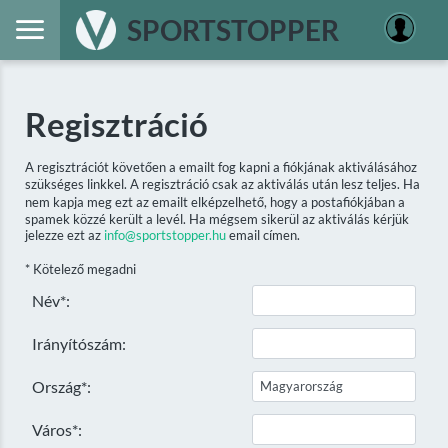
SPORTSTOPPER
Regisztráció
A regisztrációt követően a emailt fog kapni a fiókjának aktiválásához
szükséges linkkel. A regisztráció csak az aktiválás után lesz teljes. Ha
nem kapja meg ezt az emailt elképzelhető, hogy a postafiókjában a
spamek közzé került a levél. Ha mégsem sikerül az aktiválás kérjük
jelezze ezt az
info@sportstopper.hu
email címen.
* Kötelező megadni
Név*:
Irányítószám:
Ország*:
Város*: