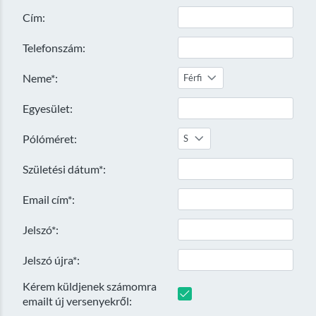
Cím:
Telefonszám:
Neme*:
Férfi
Egyesület:
Pólóméret:
S
Születési dátum*:
Email cím*:
Jelszó*:
Jelszó újra*:
Kérem küldjenek számomra
emailt új versenyekről: