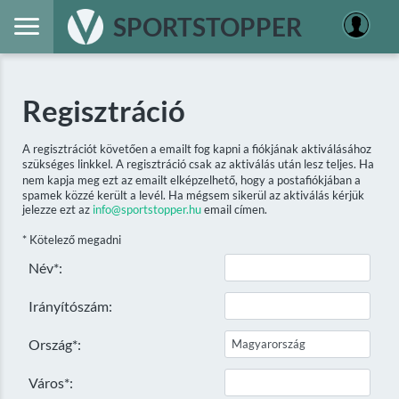
SPORTSTOPPER
Regisztráció
A regisztrációt követően a emailt fog kapni a fiókjának aktiválásához
szükséges linkkel. A regisztráció csak az aktiválás után lesz teljes. Ha
nem kapja meg ezt az emailt elképzelhető, hogy a postafiókjában a
spamek közzé került a levél. Ha mégsem sikerül az aktiválás kérjük
jelezze ezt az
info@sportstopper.hu
email címen.
* Kötelező megadni
Név*:
Irányítószám:
Ország*:
Város*: