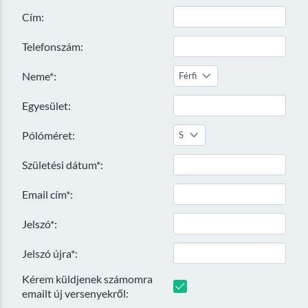
Cím:
Telefonszám:
Neme*:
Férfi
Egyesület:
Pólóméret:
S
Születési dátum*:
Email cím*:
Jelszó*:
Jelszó újra*:
Kérem küldjenek számomra
emailt új versenyekről: