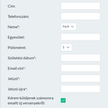
Cím:
Telefonszám:
Neme*:
Férfi
Egyesület:
Pólóméret:
S
Születési dátum*:
Email cím*:
Jelszó*:
Jelszó újra*:
Kérem küldjenek számomra
emailt új versenyekről: