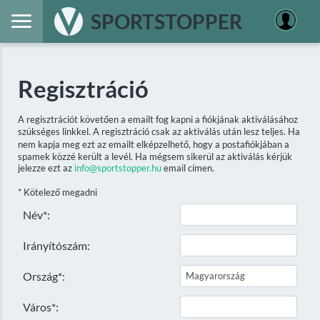
SPORTSTOPPER
Regisztráció
A regisztrációt követően a emailt fog kapni a fiókjának aktiválásához
szükséges linkkel. A regisztráció csak az aktiválás után lesz teljes. Ha
nem kapja meg ezt az emailt elképzelhető, hogy a postafiókjában a
spamek közzé került a levél. Ha mégsem sikerül az aktiválás kérjük
jelezze ezt az
info@sportstopper.hu
email címen.
* Kötelező megadni
Név*:
Irányítószám:
Ország*:
Város*: