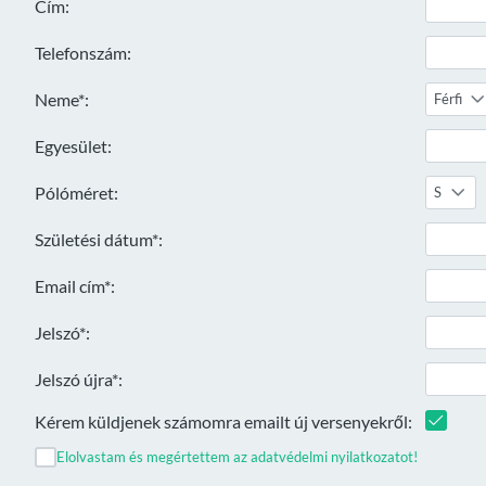
Cím:
Telefonszám:
Neme*:
Férfi
Egyesület:
Pólóméret:
S
Születési dátum*:
Email cím*:
Jelszó*:
Jelszó újra*:
Kérem küldjenek számomra emailt új versenyekről:
Elolvastam és megértettem az adatvédelmi nyilatkozatot!