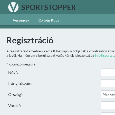
SPORTSTOPPER
Versenyek
Oxigén Kupa
Regisztráció
A regisztrációt követően a emailt fog kapni a fiókjának aktiválásához szük
a levél. Ha mégsem sikerül az aktiválás kérjük jelezze ezt az
info@sportst
* Kötelező megadni
Név*:
Irányítószám:
Ország*:
Város*: