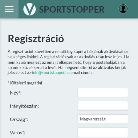
SPORTSTOPPER
Regisztráció
A regisztrációt követően a emailt fog kapni a fiókjának aktiválásához
szükséges linkkel. A regisztráció csak az aktiválás után lesz teljes. Ha
nem kapja meg ezt az emailt elképzelhető, hogy a postafiókjában a
spamek közzé került a levél. Ha mégsem sikerül az aktiválás kérjük
jelezze ezt az
info@sportstopper.hu
email címen.
* Kötelező megadni
Név*:
Irányítószám:
Ország*:
Város*: