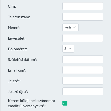
Cím:
Telefonszám:
Neme*:
Férfi
Egyesület:
Pólóméret:
S
Születési dátum*:
Email cím*:
Jelszó*:
Jelszó újra*:
Kérem küldjenek számomra
emailt új versenyekről: