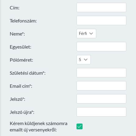
Cím:
Telefonszám:
Neme*:
Férfi
Egyesület:
Pólóméret:
S
Születési dátum*:
Email cím*:
Jelszó*:
Jelszó újra*:
Kérem küldjenek számomra
emailt új versenyekről: