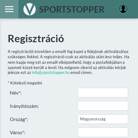
SPORTSTOPPER
Regisztráció
A regisztrációt követően a emailt fog kapni a fiókjának aktiválásához
szükséges linkkel. A regisztráció csak az aktiválás után lesz teljes. Ha
nem kapja meg ezt az emailt elképzelhető, hogy a postafiókjában a
spamek közzé került a levél. Ha mégsem sikerül az aktiválás kérjük
jelezze ezt az
info@sportstopper.hu
email címen.
* Kötelező megadni
Név*:
Irányítószám:
Ország*:
Város*: