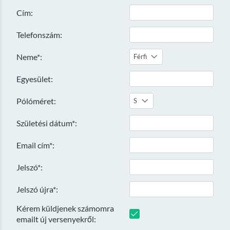
Cím:
Telefonszám:
Neme*:
Férfi
Egyesület:
Pólóméret:
S
Születési dátum*:
Email cím*:
Jelszó*:
Jelszó újra*:
Kérem küldjenek számomra
emailt új versenyekről: