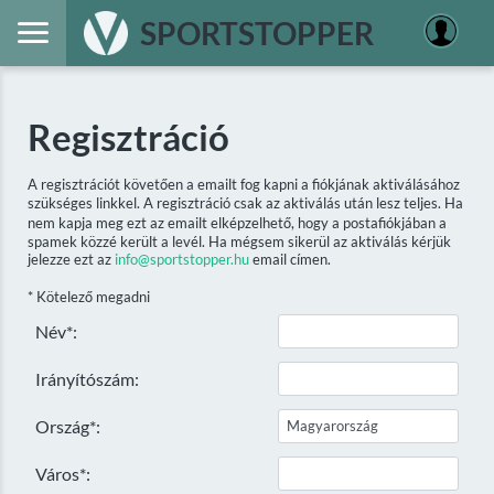
SPORTSTOPPER
Regisztráció
A regisztrációt követően a emailt fog kapni a fiókjának aktiválásához
szükséges linkkel. A regisztráció csak az aktiválás után lesz teljes. Ha
nem kapja meg ezt az emailt elképzelhető, hogy a postafiókjában a
spamek közzé került a levél. Ha mégsem sikerül az aktiválás kérjük
jelezze ezt az
info@sportstopper.hu
email címen.
* Kötelező megadni
Név*:
Irányítószám:
Ország*:
Város*: