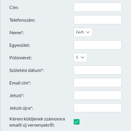
Cím:
Telefonszám:
Neme*:
Férfi
Egyesület:
Pólóméret:
S
Születési dátum*:
Email cím*:
Jelszó*:
Jelszó újra*:
Kérem küldjenek számomra
emailt új versenyekről: