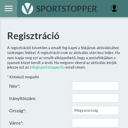
SPORTSTOPPER
Regisztráció
A regisztrációt követően a emailt fog kapni a fiókjának aktiválásához
szükséges linkkel. A regisztráció csak az aktiválás után lesz teljes. Ha
nem kapja meg ezt az emailt elképzelhető, hogy a postafiókjában a
spamek közzé került a levél. Ha mégsem sikerül az aktiválás kérjük
jelezze ezt az
info@sportstopper.hu
email címen.
* Kötelező megadni
Név*:
Irányítószám:
Ország*:
Város*: