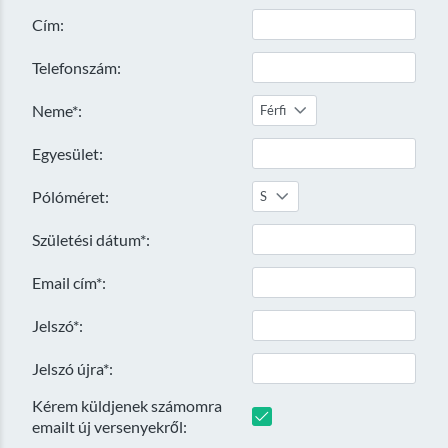
Cím:
Telefonszám:
Neme*:
Férfi
Egyesület:
Pólóméret:
S
Születési dátum*:
Email cím*:
Jelszó*:
Jelszó újra*:
Kérem küldjenek számomra
emailt új versenyekről: