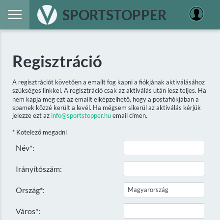
SPORTSTOPPER
Regisztráció
A regisztrációt követően a emailt fog kapni a fiókjának aktiválásához
szükséges linkkel. A regisztráció csak az aktiválás után lesz teljes. Ha
nem kapja meg ezt az emailt elképzelhető, hogy a postafiókjában a
spamek közzé került a levél. Ha mégsem sikerül az aktiválás kérjük
jelezze ezt az
info@sportstopper.hu
email címen.
* Kötelező megadni
Név*:
Irányítószám:
Ország*:
Város*: