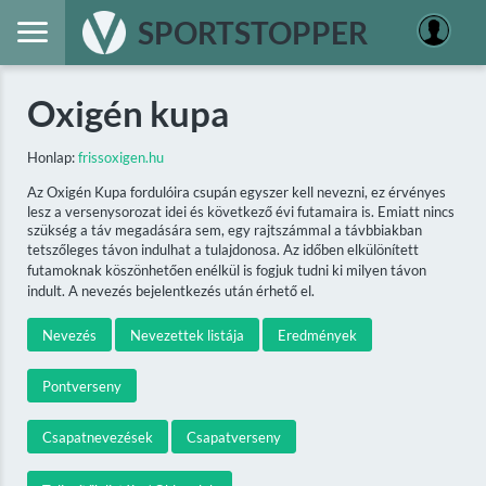
SPORTSTOPPER
Oxigén kupa
Honlap:
frissoxigen.hu
Az Oxigén Kupa fordulóira csupán egyszer kell nevezni, ez érvényes
lesz a versenysorozat idei és következő évi futamaira is. Emiatt nincs
szükség a táv megadására sem, egy rajtszámmal a távbbiakban
tetszőleges távon indulhat a tulajdonosa. Az időben elkülönített
futamoknak köszönhetően enélkül is fogjuk tudni ki milyen távon
indult. A nevezés bejelentkezés után érhető el.
Nevezés
Nevezettek listája
Eredmények
Pontverseny
Csapatnevezések
Csapatverseny