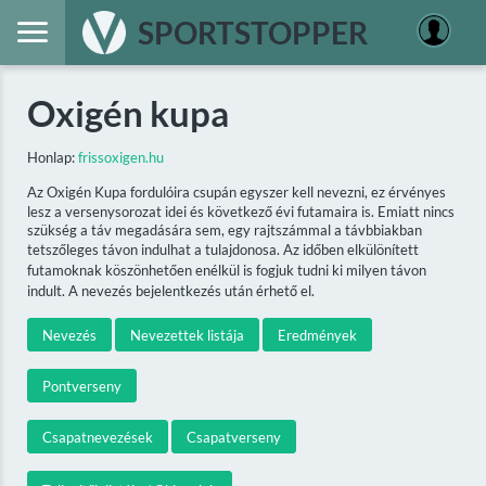
SPORTSTOPPER
Oxigén kupa
Honlap:
frissoxigen.hu
Az Oxigén Kupa fordulóira csupán egyszer kell nevezni, ez érvényes
lesz a versenysorozat idei és következő évi futamaira is. Emiatt nincs
szükség a táv megadására sem, egy rajtszámmal a távbbiakban
tetszőleges távon indulhat a tulajdonosa. Az időben elkülönített
futamoknak köszönhetően enélkül is fogjuk tudni ki milyen távon
indult. A nevezés bejelentkezés után érhető el.
Nevezés
Nevezettek listája
Eredmények
Pontverseny
Csapatnevezések
Csapatverseny