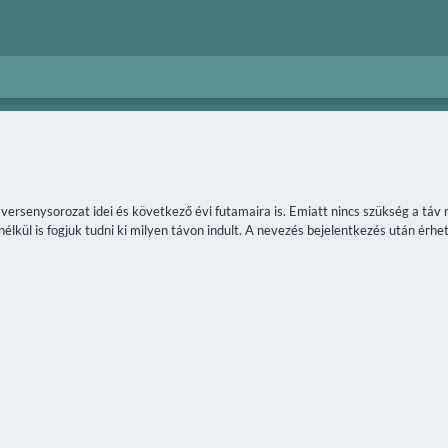
a versenysorozat idei és következő évi futamaira is. Emiatt nincs szükség a t
lkül is fogjuk tudni ki milyen távon indult. A nevezés bejelentkezés után érhet