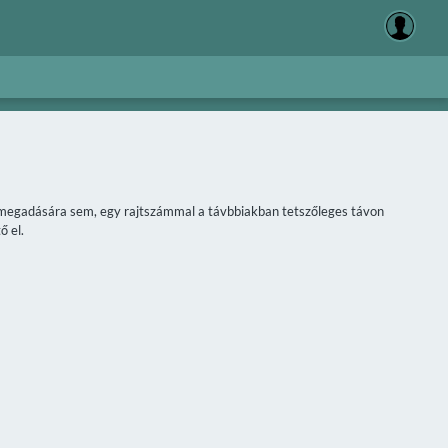
áv megadására sem, egy rajtszámmal a távbbiakban tetszőleges távon
ő el.