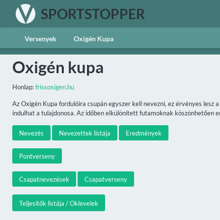
SPORTSTOPPER
Versenyek
Oxigén Kupa
Oxigén kupa
Honlap:
frissoxigen.hu
Az Oxigén Kupa fordulóira csupán egyszer kell nevezni, ez érvényes lesz 
indulhat a tulajdonosa. Az időben elkülönített futamoknak köszönhetően ené
Nevezés
Nevezettek listája
Eredmények
Pontverseny
Csapatnevezések
Csapatverseny
Teljesítők listája / Oklevelek