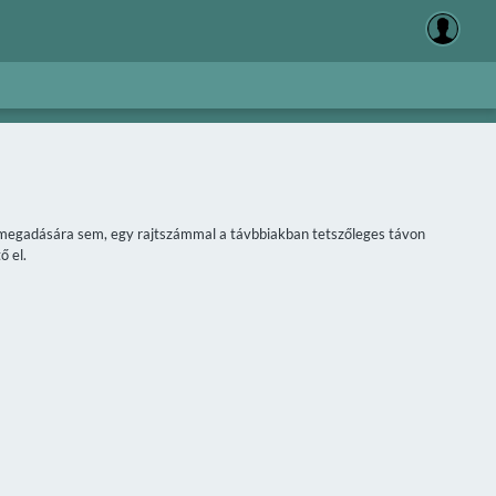
áv megadására sem, egy rajtszámmal a távbbiakban tetszőleges távon
ő el.