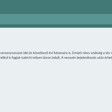
a versenysorozat idei és következő évi futamaira is. Emiatt nincs szükség a t
lkül is fogjuk tudni ki milyen távon indult. A nevezés bejelentkezés után érhet