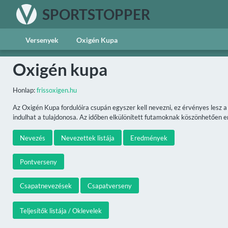
SPORTSTOPPER
Versenyek
Oxigén Kupa
Oxigén kupa
Honlap:
frissoxigen.hu
Az Oxigén Kupa fordulóira csupán egyszer kell nevezni, ez érvényes lesz 
indulhat a tulajdonosa. Az időben elkülönített futamoknak köszönhetően ené
Nevezés
Nevezettek listája
Eredmények
Pontverseny
Csapatnevezések
Csapatverseny
Teljesítők listája / Oklevelek