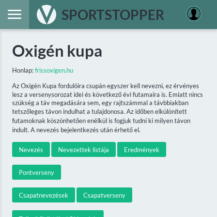
SPORTSTOPPER
Oxigén kupa
Honlap:
frissoxigen.hu
Az Oxigén Kupa fordulóira csupán egyszer kell nevezni, ez érvényes
lesz a versenysorozat idei és következő évi futamaira is. Emiatt nincs
szükség a táv megadására sem, egy rajtszámmal a távbbiakban
tetszőleges távon indulhat a tulajdonosa. Az időben elkülönített
futamoknak köszönhetően enélkül is fogjuk tudni ki milyen távon
indult. A nevezés bejelentkezés után érhető el.
Nevezés
Nevezettek listája
Eredmények
Pontverseny
Csapatnevezések
Csapatverseny