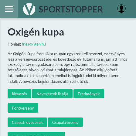
SPORTSTOPPER
Oxigén kupa
Honlap:
frissoxigen.hu
Az Oxigén Kupa fordulóira csupán egyszer kell nevezni, ez érvényes
lesz a versenysorozat idei és következő évi futamaira is. Emiatt nincs
szükség a táv megadására sem, egy rajtszámmal a távbbiakban
tetszőleges távon indulhat a tulajdonosa. Az időben elkülönített
futamoknak köszönhetően enélkül is fogjuk tudni ki milyen távon
indult. A nevezés bejelentkezés után érhető el.
Nevezés
Nevezettek listája
Eredmények
Pontverseny
Csapatnevezések
Csapatverseny