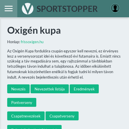
SPORTSTOPPER
Oxigén kupa
Honlap:
frissoxigen.hu
Az Oxigén Kupa fordulóira csupán egyszer kell nevezni, ez érvényes
lesz a versenysorozat idei és következő évi futamaira is. Emiatt nincs
szükség a táv megadására sem, egy rajtszámmal a távbbiakban
tetszőleges távon indulhat a tulajdonosa. Az időben elkülönített
futamoknak köszönhetően enélkül is fogjuk tudni ki milyen távon
indult. A nevezés bejelentkezés után érhető el.
Nevezés
Nevezettek listája
Eredmények
Pontverseny
Csapatnevezések
Csapatverseny