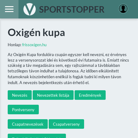
SPORTSTOPPER
Oxigén kupa
Honlap:
frissoxigen.hu
Az Oxigén Kupa fordulóira csupán egyszer kell nevezni, ez érvényes
lesz a versenysorozat idei és következő évi futamaira is. Emiatt nincs
szükség a táv megadására sem, egy rajtszámmal a távbbiakban
tetszőleges távon indulhat a tulajdonosa. Az időben elkülönített
futamoknak köszönhetően enélkül is fogjuk tudni ki milyen távon
indult. A nevezés bejelentkezés után érhető el.
Nevezés
Nevezettek listája
Eredmények
Pontverseny
Csapatnevezések
Csapatverseny