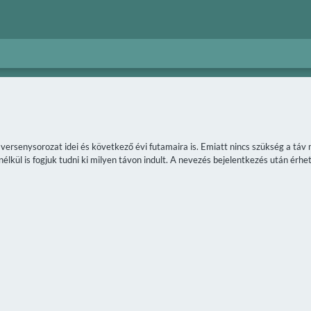
a versenysorozat idei és következő évi futamaira is. Emiatt nincs szükség a t
lkül is fogjuk tudni ki milyen távon indult. A nevezés bejelentkezés után érhet