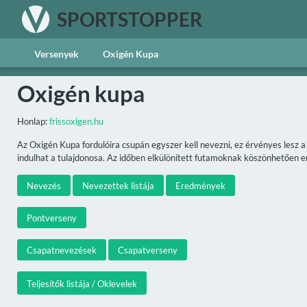
SPORTSTOPPER
Versenyek
Oxigén Kupa
Oxigén kupa
Honlap:
frissoxigen.hu
Az Oxigén Kupa fordulóira csupán egyszer kell nevezni, ez érvényes lesz 
indulhat a tulajdonosa. Az időben elkülönített futamoknak köszönhetően ené
Nevezés
Nevezettek listája
Eredmények
Pontverseny
Csapatnevezések
Csapatverseny
Teljesítők listája / Oklevelek