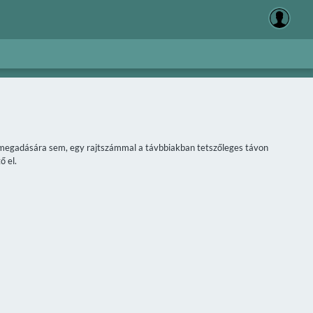
áv megadására sem, egy rajtszámmal a távbbiakban tetszőleges távon
ő el.