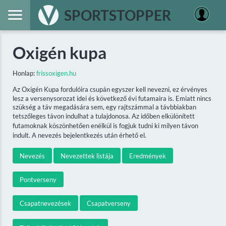
SPORTSTOPPER
Oxigén kupa
Honlap:
frissoxigen.hu
Az Oxigén Kupa fordulóira csupán egyszer kell nevezni, ez érvényes
lesz a versenysorozat idei és következő évi futamaira is. Emiatt nincs
szükség a táv megadására sem, egy rajtszámmal a távbbiakban
tetszőleges távon indulhat a tulajdonosa. Az időben elkülönített
futamoknak köszönhetően enélkül is fogjuk tudni ki milyen távon
indult. A nevezés bejelentkezés után érhető el.
Nevezés
Nevezettek listája
Eredmények
Pontverseny
Csapatnevezések
Csapatverseny