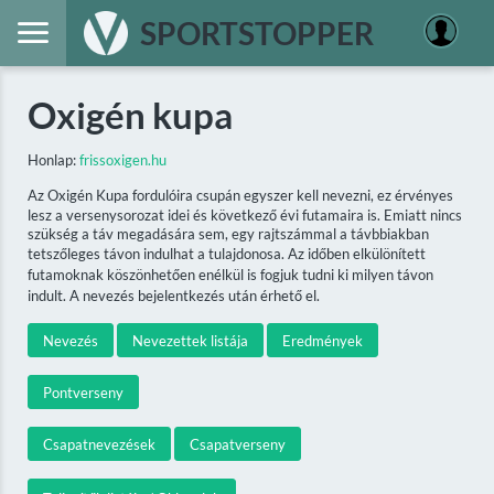
SPORTSTOPPER
Oxigén kupa
Honlap:
frissoxigen.hu
Az Oxigén Kupa fordulóira csupán egyszer kell nevezni, ez érvényes
lesz a versenysorozat idei és következő évi futamaira is. Emiatt nincs
szükség a táv megadására sem, egy rajtszámmal a távbbiakban
tetszőleges távon indulhat a tulajdonosa. Az időben elkülönített
futamoknak köszönhetően enélkül is fogjuk tudni ki milyen távon
indult. A nevezés bejelentkezés után érhető el.
Nevezés
Nevezettek listája
Eredmények
Pontverseny
Csapatnevezések
Csapatverseny