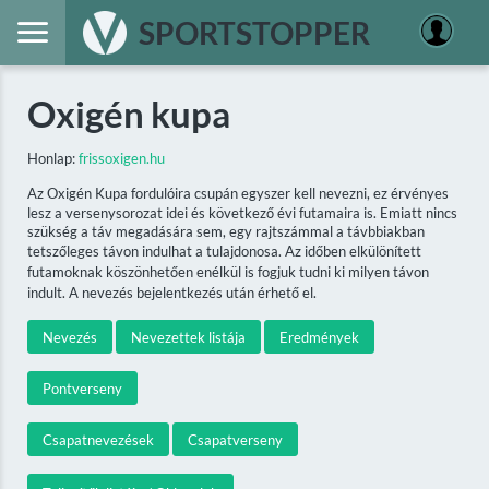
SPORTSTOPPER
Oxigén kupa
Honlap:
frissoxigen.hu
Az Oxigén Kupa fordulóira csupán egyszer kell nevezni, ez érvényes
lesz a versenysorozat idei és következő évi futamaira is. Emiatt nincs
szükség a táv megadására sem, egy rajtszámmal a távbbiakban
tetszőleges távon indulhat a tulajdonosa. Az időben elkülönített
futamoknak köszönhetően enélkül is fogjuk tudni ki milyen távon
indult. A nevezés bejelentkezés után érhető el.
Nevezés
Nevezettek listája
Eredmények
Pontverseny
Csapatnevezések
Csapatverseny