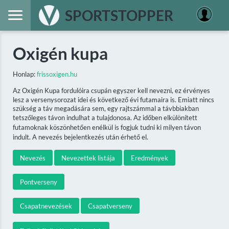
SPORTSTOPPER
Oxigén kupa
Honlap:
frissoxigen.hu
Az Oxigén Kupa fordulóira csupán egyszer kell nevezni, ez érvényes
lesz a versenysorozat idei és következő évi futamaira is. Emiatt nincs
szükség a táv megadására sem, egy rajtszámmal a távbbiakban
tetszőleges távon indulhat a tulajdonosa. Az időben elkülönített
futamoknak köszönhetően enélkül is fogjuk tudni ki milyen távon
indult. A nevezés bejelentkezés után érhető el.
Nevezés
Nevezettek listája
Eredmények
Pontverseny
Csapatnevezések
Csapatverseny