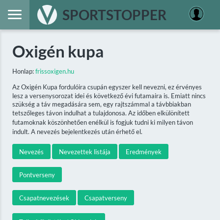
SPORTSTOPPER
Oxigén kupa
Honlap:
frissoxigen.hu
Az Oxigén Kupa fordulóira csupán egyszer kell nevezni, ez érvényes
lesz a versenysorozat idei és következő évi futamaira is. Emiatt nincs
szükség a táv megadására sem, egy rajtszámmal a távbbiakban
tetszőleges távon indulhat a tulajdonosa. Az időben elkülönített
futamoknak köszönhetően enélkül is fogjuk tudni ki milyen távon
indult. A nevezés bejelentkezés után érhető el.
Nevezés
Nevezettek listája
Eredmények
Pontverseny
Csapatnevezések
Csapatverseny