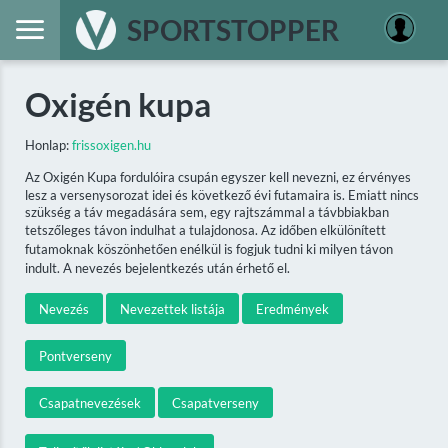
SPORTSTOPPER
Oxigén kupa
Honlap:
frissoxigen.hu
Az Oxigén Kupa fordulóira csupán egyszer kell nevezni, ez érvényes
lesz a versenysorozat idei és következő évi futamaira is. Emiatt nincs
szükség a táv megadására sem, egy rajtszámmal a távbbiakban
tetszőleges távon indulhat a tulajdonosa. Az időben elkülönített
futamoknak köszönhetően enélkül is fogjuk tudni ki milyen távon
indult. A nevezés bejelentkezés után érhető el.
Nevezés
Nevezettek listája
Eredmények
Pontverseny
Csapatnevezések
Csapatverseny