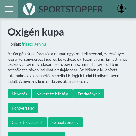
SPORTSTOPPER
Oxigén kupa
Honlap:
frissoxigen.hu
Az Oxigén Kupa fordulóira csupán egyszer kell nevezni, ez érvényes
lesz a versenysorozat idei és következő évi futamaira is. Emiatt nincs
szükség a táv megadására sem, egy rajtszámmal a távbbiakban
tetszőleges távon indulhat a tulajdonosa. Az időben elkülönített
futamoknak köszönhetően enélkül is fogjuk tudni ki milyen távon
indult. A nevezés bejelentkezés után érhető el.
Nevezés
Nevezettek listája
Eredmények
Pontverseny
Csapatnevezések
Csapatverseny