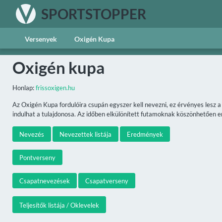
SPORTSTOPPER
Versenyek
Oxigén Kupa
Oxigén kupa
Honlap:
frissoxigen.hu
Az Oxigén Kupa fordulóira csupán egyszer kell nevezni, ez érvényes lesz 
indulhat a tulajdonosa. Az időben elkülönített futamoknak köszönhetően ené
Nevezés
Nevezettek listája
Eredmények
Pontverseny
Csapatnevezések
Csapatverseny
Teljesítők listája / Oklevelek