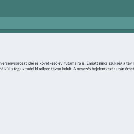
a versenysorozat idei és következő évi futamaira is. Emiatt nincs szükség a t
lkül is fogjuk tudni ki milyen távon indult. A nevezés bejelentkezés után érhet