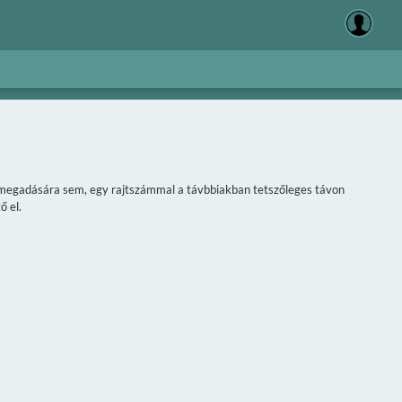
áv megadására sem, egy rajtszámmal a távbbiakban tetszőleges távon
ő el.