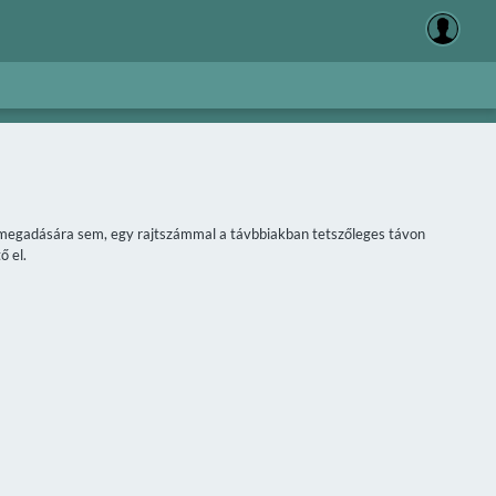
áv megadására sem, egy rajtszámmal a távbbiakban tetszőleges távon
ő el.