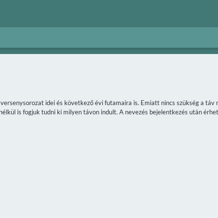
a versenysorozat idei és következő évi futamaira is. Emiatt nincs szükség a t
lkül is fogjuk tudni ki milyen távon indult. A nevezés bejelentkezés után érhet