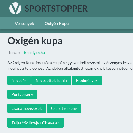
SPORTSTOPPER
Versenyek
Oxigén Kupa
Oxigén kupa
Honlap:
frissoxigen.hu
Az Oxigén Kupa fordulóira csupán egyszer kell nevezni, ez érvényes lesz 
indulhat a tulajdonosa. Az időben elkülönített futamoknak köszönhetően ené
Nevezés
Nevezettek listája
Eredmények
Pontverseny
Csapatnevezések
Csapatverseny
Teljesítők listája / Oklevelek