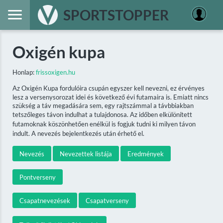
SPORTSTOPPER
Oxigén kupa
Honlap:
frissoxigen.hu
Az Oxigén Kupa fordulóira csupán egyszer kell nevezni, ez érvényes
lesz a versenysorozat idei és következő évi futamaira is. Emiatt nincs
szükség a táv megadására sem, egy rajtszámmal a távbbiakban
tetszőleges távon indulhat a tulajdonosa. Az időben elkülönített
futamoknak köszönhetően enélkül is fogjuk tudni ki milyen távon
indult. A nevezés bejelentkezés után érhető el.
Nevezés
Nevezettek listája
Eredmények
Pontverseny
Csapatnevezések
Csapatverseny