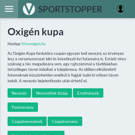
SPORTSTOPPER
Oxigén kupa
Honlap:
frissoxigen.hu
Az Oxigén Kupa fordulóira csupán egyszer kell nevezni, ez érvényes
lesz a versenysorozat idei és következő évi futamaira is. Emiatt nincs
szükség a táv megadására sem, egy rajtszámmal a távbbiakban
tetszőleges távon indulhat a tulajdonosa. Az időben elkülönített
futamoknak köszönhetően enélkül is fogjuk tudni ki milyen távon
indult. A nevezés bejelentkezés után érhető el.
Nevezés
Nevezettek listája
Eredmények
Pontverseny
Csapatnevezések
Csapatverseny