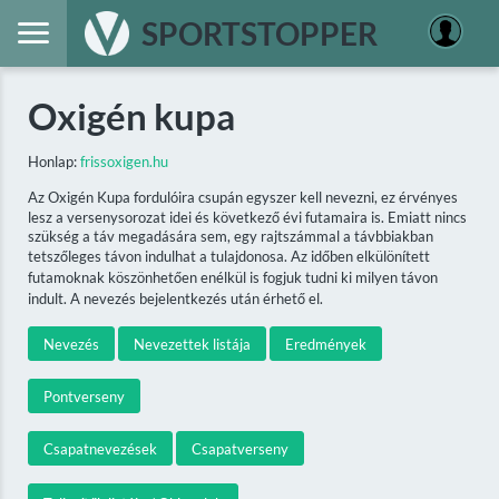
SPORTSTOPPER
Oxigén kupa
Honlap:
frissoxigen.hu
Az Oxigén Kupa fordulóira csupán egyszer kell nevezni, ez érvényes
lesz a versenysorozat idei és következő évi futamaira is. Emiatt nincs
szükség a táv megadására sem, egy rajtszámmal a távbbiakban
tetszőleges távon indulhat a tulajdonosa. Az időben elkülönített
futamoknak köszönhetően enélkül is fogjuk tudni ki milyen távon
indult. A nevezés bejelentkezés után érhető el.
Nevezés
Nevezettek listája
Eredmények
Pontverseny
Csapatnevezések
Csapatverseny