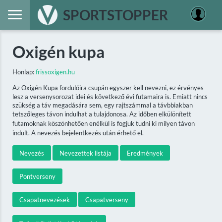
SPORTSTOPPER
Oxigén kupa
Honlap:
frissoxigen.hu
Az Oxigén Kupa fordulóira csupán egyszer kell nevezni, ez érvényes
lesz a versenysorozat idei és következő évi futamaira is. Emiatt nincs
szükség a táv megadására sem, egy rajtszámmal a távbbiakban
tetszőleges távon indulhat a tulajdonosa. Az időben elkülönített
futamoknak köszönhetően enélkül is fogjuk tudni ki milyen távon
indult. A nevezés bejelentkezés után érhető el.
Nevezés
Nevezettek listája
Eredmények
Pontverseny
Csapatnevezések
Csapatverseny