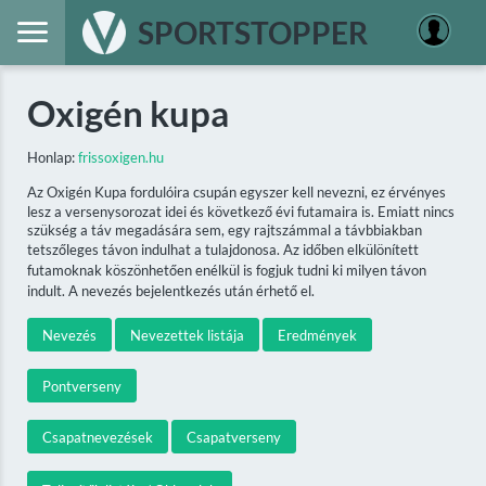
SPORTSTOPPER
Oxigén kupa
Honlap:
frissoxigen.hu
Az Oxigén Kupa fordulóira csupán egyszer kell nevezni, ez érvényes
lesz a versenysorozat idei és következő évi futamaira is. Emiatt nincs
szükség a táv megadására sem, egy rajtszámmal a távbbiakban
tetszőleges távon indulhat a tulajdonosa. Az időben elkülönített
futamoknak köszönhetően enélkül is fogjuk tudni ki milyen távon
indult. A nevezés bejelentkezés után érhető el.
Nevezés
Nevezettek listája
Eredmények
Pontverseny
Csapatnevezések
Csapatverseny