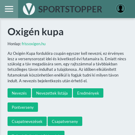
SPORTSTOPPER
Oxigén kupa
Honlap:
frissoxigen.hu
Az Oxigén Kupa fordulóira csupán egyszer kell nevezni, ez érvényes
lesz a versenysorozat idei és következő évi futamaira is. Emiatt nincs
szükség a táv megadására sem, egy rajtszámmal a távbbiakban
tetszőleges távon indulhat a tulajdonosa. Az időben elkülönített
futamoknak köszönhetően enélkül is fogjuk tudni ki milyen távon
indult. A nevezés bejelentkezés után érhető el.
Nevezés
Nevezettek listája
Eredmények
Pontverseny
Csapatnevezések
Csapatverseny