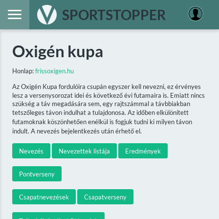
SPORTSTOPPER
Oxigén kupa
Honlap:
frissoxigen.hu
Az Oxigén Kupa fordulóira csupán egyszer kell nevezni, ez érvényes
lesz a versenysorozat idei és következő évi futamaira is. Emiatt nincs
szükség a táv megadására sem, egy rajtszámmal a távbbiakban
tetszőleges távon indulhat a tulajdonosa. Az időben elkülönített
futamoknak köszönhetően enélkül is fogjuk tudni ki milyen távon
indult. A nevezés bejelentkezés után érhető el.
Nevezés
Nevezettek listája
Eredmények
Pontverseny
Csapatnevezések
Csapatverseny